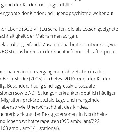
g und der Kinder- und Jugendhilfe.
 Angebote der Kinder und Jugendpsychiatrie weiter auf-
er Ebene (SGB VIII) zu schaffen, die als Lotsen geeignete
 Nachhaltigkeit der Maßnahmen sorgen.
 sektorübergreifende Zusammenarbeit zu entwickeln, wie
BQM), das bereits in der Suchthilfe modellhaft erprobt
en haben in den vergangenen Jahrzehnten in allen
Bella-Studie (2006) sind etwa 20 Prozent der Kinder
ig. Besonders häufig sind aggressiv-dissoziale
ssionen sowie ADHS. Jungen erkranken deutlich häufiger
 Migration, prekäre soziale Lage und mangelnde
n ebenso wie Unerwünschtheit des Kindes,
Suchterkrankung der Bezugspersonen. In Nordrhein-
gendlichenpsychotherapeuten (999 ambulant/222
(168 ambulant/141 stationär).