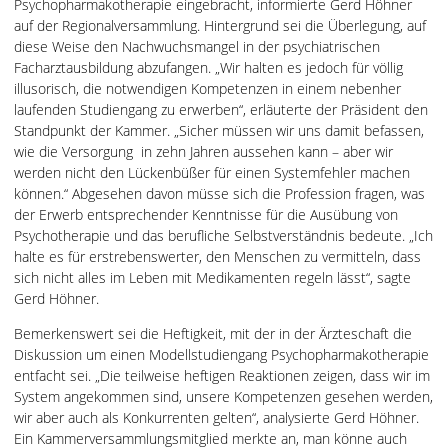
Psychopharmakotherapie eingebracht, informierte Gerd Höhner
auf der Regionalversammlung. Hintergrund sei die Überlegung, auf
diese Weise den Nachwuchsmangel in der psychiatrischen
Facharztausbildung abzufangen. „Wir halten es jedoch für völlig
illusorisch, die notwendigen Kompetenzen in einem nebenher
laufenden Studiengang zu erwerben“, erläuterte der Präsident den
Standpunkt der Kammer. „Sicher müssen wir uns damit befassen,
wie die Versorgung in zehn Jahren aussehen kann – aber wir
werden nicht den Lückenbüßer für einen Systemfehler machen
können.“ Abgesehen davon müsse sich die Profession fragen, was
der Erwerb entsprechender Kenntnisse für die Ausübung von
Psychotherapie und das berufliche Selbstverständnis bedeute. „Ich
halte es für erstrebenswerter, den Menschen zu vermitteln, dass
sich nicht alles im Leben mit Medikamenten regeln lässt“, sagte
Gerd Höhner.
Bemerkenswert sei die Heftigkeit, mit der in der Ärzteschaft die
Diskussion um einen Modellstudiengang Psychopharmakotherapie
entfacht sei. „Die teilweise heftigen Reaktionen zeigen, dass wir im
System angekommen sind, unsere Kompetenzen gesehen werden,
wir aber auch als Konkurrenten gelten“, analysierte Gerd Höhner.
Ein Kammerversammlungsmitglied merkte an, man könne auch