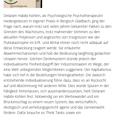
Delaram Habibi-Kohlen, als Psychologische Psychotherapeutin
niedergelassen in eigener Praxis in Bergisch Gladbach, ging der
Frage nach, warum trotz seit vielen Jahren bekannter Fakten zu den
Grenzen des Wachstums, trotz mahnender Stimmen zu den
aktuellen Polykrisen und angesichts von Ereignissen wie der
Flutkatastrophe im Erft- und Ahrtal immer noch nicht adäquat auf
diese Entwicklung reagiert werde. Sie erläuterte
Abwehrmechanismen und hob die Bedeutung langfristig gedachter
Utopien hervor. Solchen Denkmustern stünde jedoch der
individualisierte Freiheitsbegriff der Industriestaaten im Wege, der
eine Welt unbegrenzter Möglichkeiten suggeriere. Der Kapitalismus
habe sich tief in die Beziehungen hineingearbeitet. Die dadurch
entstehende Individualisierung führe dazu, dass es an Rücksicht
auf und Abstimmung mit anderen fehle. Dies würde Spuren in der
Fähigkeit hinterlassen, sich auseinanderzusetzen, hielt Delaram
Habibi-Kohlen fest. Notwendig sei ein Wertewandel und ein
Brückenschlag zu einem neuen System, das wirtschaftlich,
ökologisch und verteilungsgerecht agiere und das Gemeinwohl
fördere. Dafür brauche es Think Tanks sowie ein