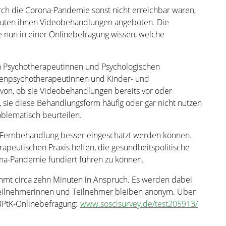
urch die Corona-Pandemie sonst nicht erreichbar waren,
uten ihnen Videobehandlungen angeboten. Die
un in einer Onlinebefragung wissen, welche
hen Psychotherapeutinnen und Psychologischen
henpsychotherapeutinnen und Kinder- und
on, ob sie Videobehandlungen bereits vor oder
sie diese Behandlungsform häufig oder gar nicht nutzen
oblematisch beurteilen.
 Fernbehandlung besser eingeschätzt werden können.
apeutischen Praxis helfen, die gesundheitspolitische
na-Pandemie fundiert führen zu können.
mt circa zehn Minuten in Anspruch. Es werden dabei
eilnehmerinnen und Teilnehmer bleiben anonym. Über
 BPtK-Onlinebefragung:
www.soscisurvey.de/test205913/