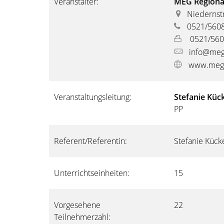
Veranstalter:
MEG Regionals
Niedernst
0521/560
0521/560
info@meg
www.meg-
Veranstaltungsleitung:
Stefanie Kü
PP
Referent/Referentin:
Stefanie Küc
Unterrichtseinheiten:
15
Vorgesehene
22
Teilnehmerzahl: