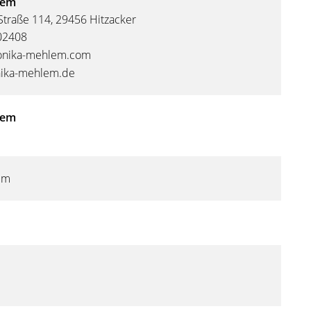
lem
Straße 114, 29456 Hitzacker
02408
onika-mehlem.com
ika-mehlem.de
lem
em