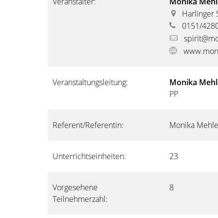
Veranstalter:
Monika Meh
Harlinger 
0151/428
spirit@m
www.mon
Veranstaltungsleitung:
Monika Meh
PP
Referent/Referentin:
Monika Mehl
Unterrichtseinheiten:
23
Vorgesehene
8
Teilnehmerzahl: