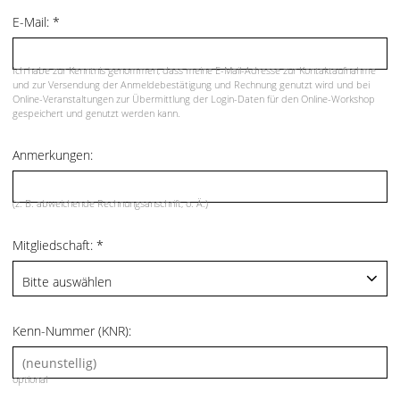
E-Mail:
*
Ich habe zur Kenntnis genommen, dass meine E-Mail-Adresse zur Kontaktaufnahme
und zur Versendung der Anmeldebestätigung und Rechnung genutzt wird und bei
Online-Veranstaltungen zur Übermittlung der Login-Daten für den Online-Workshop
gespeichert und genutzt werden kann.
Anmerkungen:
(z. B. abweichende Rechnungsanschrift, o. Ä.)
Mitgliedschaft:
*
Kenn-Nummer (KNR):
optional