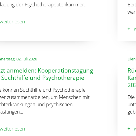
nladung der Psychotherapeutenkammer…
Beit
war
weiterlesen
w
nerstag, 02. Juli 2026
Diens
tzt anmelden: Kooperationstagung
Rüc
 Suchthilfe und Psychotherapie
Ka
20
e können Suchthilfe und Psychotherapie
ger zusammenarbeiten, um Menschen mit
Die
chterkrankungen und psychischen
unt
lastungen…
geb
weiterlesen
w