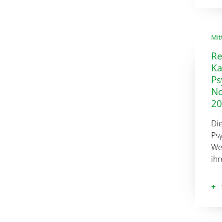
Mit
Re
K
Ps
No
20
Di
Ps
We
ihr