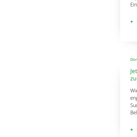
Ei
Don
Je
zu
Wi
en
Su
Be