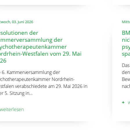
twoch, 03. Juni 2026
Mitt
solutionen der
BM
ammerversammlung der
nic
ychotherapeutenkammer
ps
rdrhein-Westfalen vom 29. Mai
spa
26
Das
e 6. Kammerversammlung der
den
ychotherapeutenkammer Nordrhein-
Bew
stfalen verabschiedete am 29. Mai 2026 in
nac
er 5. Sitzung in…
w
weiterlesen