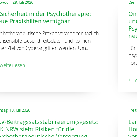
twoch, 29. Juli 2026
Diens
-Sicherheit in der Psychotherapie:
Onl
ue Praxishilfen verfügbar
un
Ps
ychotherapeutische Praxen verarbeiten täglich
neu
chsensible Gesundheitsdaten und können
her Ziel von Cyberangriffen werden. Um…
Für
psy
Fort
weiterlesen
w
tag, 13. Juli 2026
Freit
V-Beitragssatzstabilisierungsgesetz:
Lan
K NRW sieht Risiken für die
Ho
ychotherapeutische Versorgung
vor